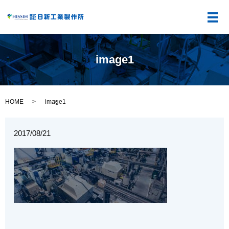
メ
image1
HOME
image1
2017/08/21