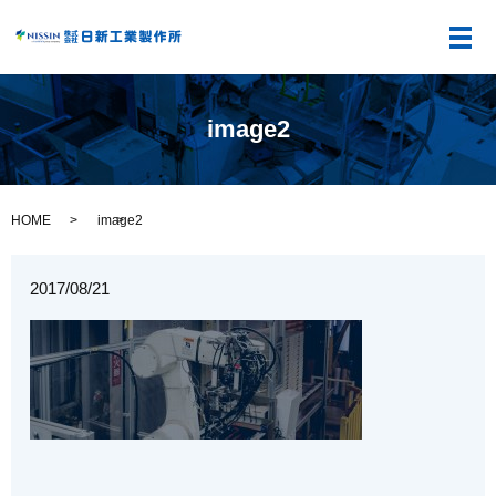
メ
image2
HOME
image2
2017/08/21