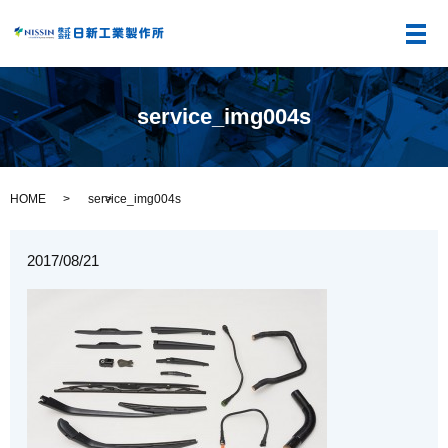
メ
service_img004s
HOME
service_img004s
2017/08/21