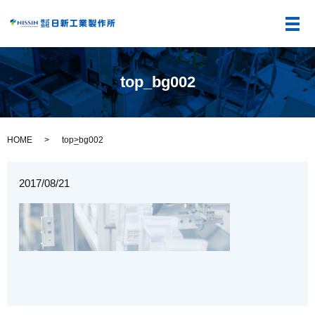
メ
top_bg002
HOME
top_bg002
2017/08/21